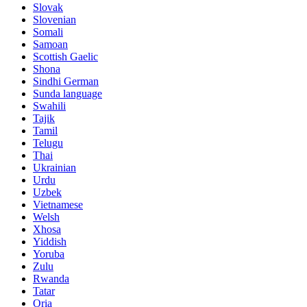
Slovak
Slovenian
Somali
Samoan
Scottish Gaelic
Shona
Sindhi German
Sunda language
Swahili
Tajik
Tamil
Telugu
Thai
Ukrainian
Urdu
Uzbek
Vietnamese
Welsh
Xhosa
Yiddish
Yoruba
Zulu
Rwanda
Tatar
Oria