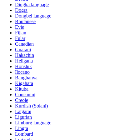
Dingka language
Dogra
Dongbei language
Bhutanese
Evie
Fijian
Fular
Canadian
Guarani
Hakachin
Heligana
Honslük
Ilocano
Bangbanya
Kigahara
Kituba
Concanini
Creole
Kurdish (Solani)
Latgarai
Ligurian
Limburg language
Lingra
Lombard
Luganda