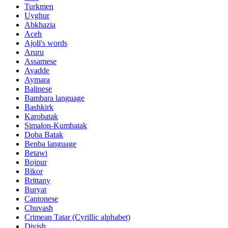
Turkmen
Uyghur
Abkhazia
Aceh
Ajoli's words
Aruru
Assamese
Avadde
Aymara
Balinese
Bambara language
Bashkirk
Karobatak
Simalon-Kumbatak
Doba Batak
Benba language
Betawi
Bojpur
Bikor
Brittany
Buryat
Cantonese
Chuvash
Crimean Tatar (Cyrillic alphabet)
Divish