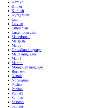
Kazakh
Khmer
Kurdish
Kyrgyzstan
Latin
Latvian
Lithuanian
Luxembourgish
Macedonian
Margash
Malay
Dravidian language
Malta languages
Maori
Marathi
Mongolian language
Burmese
Nepali
Norwegian
Pashto
Persian
Punjabi
Serbian
Sesotho
Sinhala