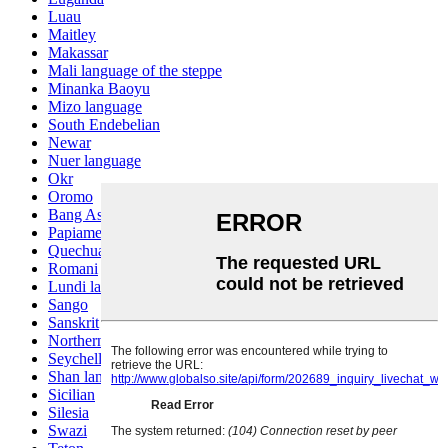
Luau
Maitley
Makassar
Mali language of the steppe
Minanka Baoyu
Mizo language
South Endebelian
Newar
Nuer language
Okr
Oromo
Bang Ashinan
Papiamento
Quechua
Romani
Lundi language
Sango
Sanskrit
Northern Sotho
Seychelles Creole
Shan language
Sicilian
Silesia
Swazi