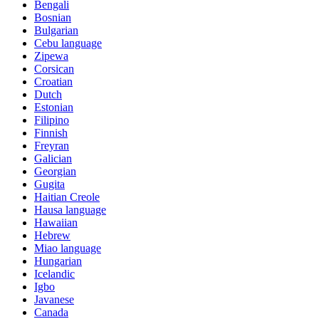
Bengali
Bosnian
Bulgarian
Cebu language
Zipewa
Corsican
Croatian
Dutch
Estonian
Filipino
Finnish
Freyran
Galician
Georgian
Gugita
Haitian Creole
Hausa language
Hawaiian
Hebrew
Miao language
Hungarian
Icelandic
Igbo
Javanese
Canada