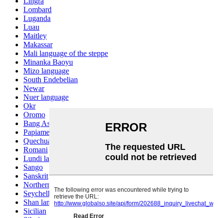
Lingra
Lombard
Luganda
Luau
Maitley
Makassar
Mali language of the steppe
Minanka Baoyu
Mizo language
South Endebelian
Newar
Nuer language
Okr
Oromo
Bang Ashinan
Papiamento
Quechua
Romani
Lundi language
Sango
Sanskrit
Northern Sotho
Seychelles Creole
Shan language
Sicilian