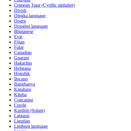
Crimean Tatar (Cyrillic alphabet)
Divish
Dingka language
Dogra
Dongbei language
Bhutanese
Evie
Fijian
Fular
Canadian
Guarani
Hakachin
Heligana
Honslük
Ilocano
Bangbanya
Kigahara
Kituba
Concanini
Creole
Kurdish (Solani)
Latgarai
Ligurian
Limburg language