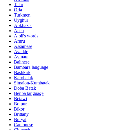
Tatar
Oria
Turkmen
Uyghur
Abkhazia
Aceh
Ajoli's words
Aruru
Assamese
Avadde
Aymara
Balinese
Bambara language
Bashkirk
Karobatak
Simalon-Kumbatak
Doba Batak
Benba language
Betawi
Bojpur
Bikor
Brittany
Buryat
Cantonese
Chuvash