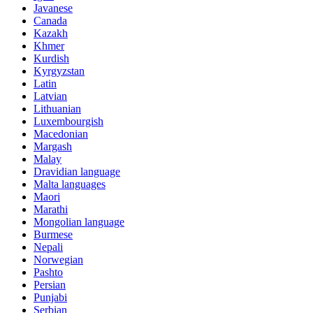
Javanese
Canada
Kazakh
Khmer
Kurdish
Kyrgyzstan
Latin
Latvian
Lithuanian
Luxembourgish
Macedonian
Margash
Malay
Dravidian language
Malta languages
Maori
Marathi
Mongolian language
Burmese
Nepali
Norwegian
Pashto
Persian
Punjabi
Serbian