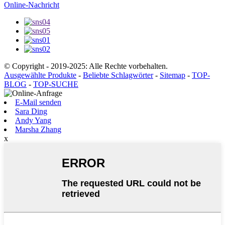
Online-Nachricht
© Copyright - 2019-2025: Alle Rechte vorbehalten.
Ausgewählte Produkte
-
Beliebte Schlagwörter
-
Sitemap
-
TOP-
BLOG
-
TOP-SUCHE
E-Mail senden
Sara Ding
Andy Yang
Marsha Zhang
x