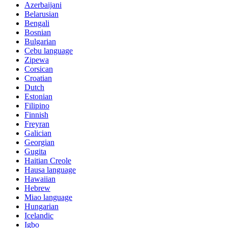
Azerbaijani
Belarusian
Bengali
Bosnian
Bulgarian
Cebu language
Zipewa
Corsican
Croatian
Dutch
Estonian
Filipino
Finnish
Freyran
Galician
Georgian
Gugita
Haitian Creole
Hausa language
Hawaiian
Hebrew
Miao language
Hungarian
Icelandic
Igbo