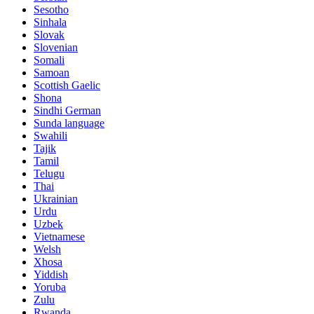
Sesotho
Sinhala
Slovak
Slovenian
Somali
Samoan
Scottish Gaelic
Shona
Sindhi German
Sunda language
Swahili
Tajik
Tamil
Telugu
Thai
Ukrainian
Urdu
Uzbek
Vietnamese
Welsh
Xhosa
Yiddish
Yoruba
Zulu
Rwanda