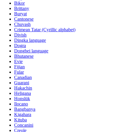
Bikor
Brittany
Buryat
Cantonese
Chuvash
Crimean Tatar (Cyrillic alphabet)
Divish
Dingka language
Dogra
Dongbei language
Bhutanese
Evie
Fijian
Fular
Canadian
Guarani
Hakachin
Heligana
Honslük
Ilocano
Bangbanya
Kigahara
Kituba
Concanini
Creole