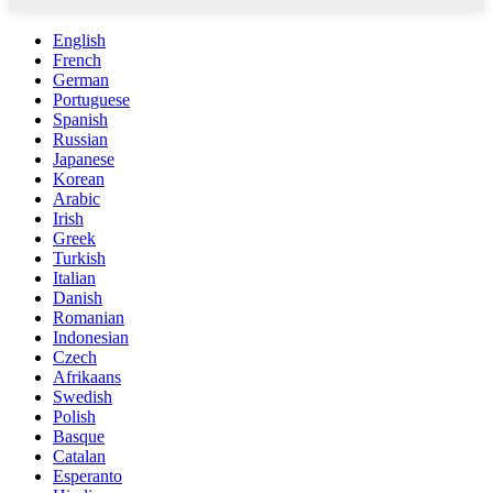
English
French
German
Portuguese
Spanish
Russian
Japanese
Korean
Arabic
Irish
Greek
Turkish
Italian
Danish
Romanian
Indonesian
Czech
Afrikaans
Swedish
Polish
Basque
Catalan
Esperanto