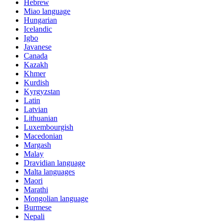
Hebrew
Miao language
Hungarian
Icelandic
Igbo
Javanese
Canada
Kazakh
Khmer
Kurdish
Kyrgyzstan
Latin
Latvian
Lithuanian
Luxembourgish
Macedonian
Margash
Malay
Dravidian language
Malta languages
Maori
Marathi
Mongolian language
Burmese
Nepali