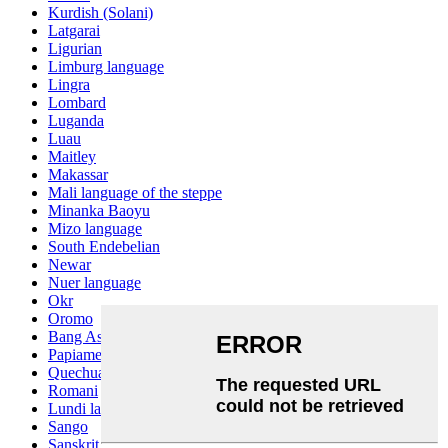
Kurdish (Solani)
Latgarai
Ligurian
Limburg language
Lingra
Lombard
Luganda
Luau
Maitley
Makassar
Mali language of the steppe
Minanka Baoyu
Mizo language
South Endebelian
Newar
Nuer language
Okr
Oromo
Bang Ashinan
Papiamento
Quechua
Romani
Lundi language
Sango
Sanskrit