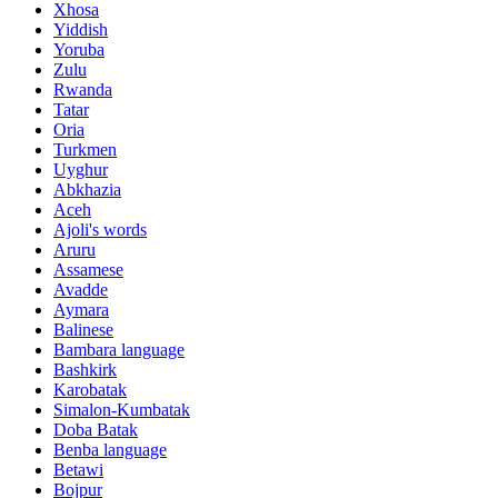
Xhosa
Yiddish
Yoruba
Zulu
Rwanda
Tatar
Oria
Turkmen
Uyghur
Abkhazia
Aceh
Ajoli's words
Aruru
Assamese
Avadde
Aymara
Balinese
Bambara language
Bashkirk
Karobatak
Simalon-Kumbatak
Doba Batak
Benba language
Betawi
Bojpur