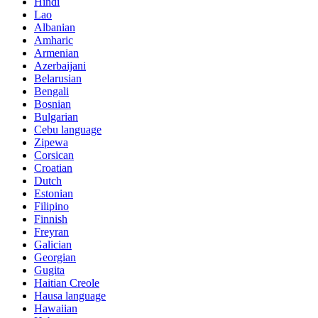
Hindi
Lao
Albanian
Amharic
Armenian
Azerbaijani
Belarusian
Bengali
Bosnian
Bulgarian
Cebu language
Zipewa
Corsican
Croatian
Dutch
Estonian
Filipino
Finnish
Freyran
Galician
Georgian
Gugita
Haitian Creole
Hausa language
Hawaiian