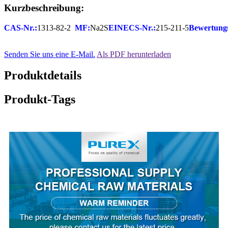
Kurzbeschreibung:
CAS-Nr.:
1313-82-2
MF:
Na2S
EINECS-Nr.:
215-211-5
Bewertung
Senden Sie uns eine E-Mail.
Als PDF herunterladen
Produktdetails
Produkt-Tags