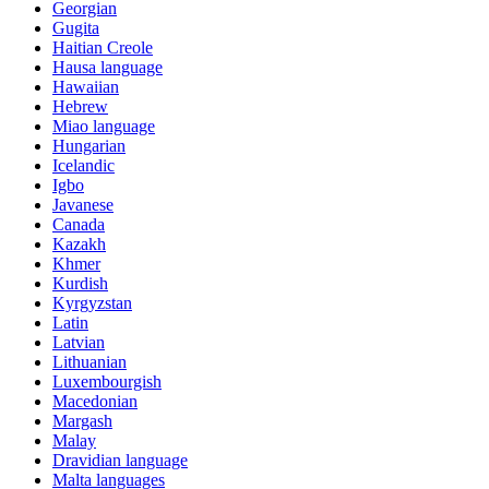
Georgian
Gugita
Haitian Creole
Hausa language
Hawaiian
Hebrew
Miao language
Hungarian
Icelandic
Igbo
Javanese
Canada
Kazakh
Khmer
Kurdish
Kyrgyzstan
Latin
Latvian
Lithuanian
Luxembourgish
Macedonian
Margash
Malay
Dravidian language
Malta languages