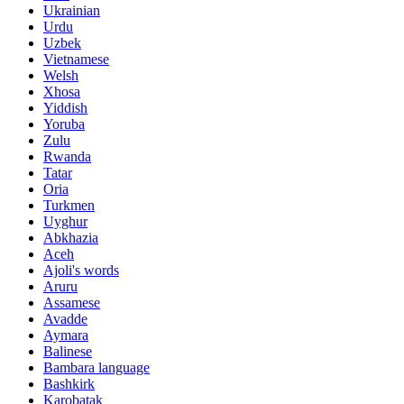
Ukrainian
Urdu
Uzbek
Vietnamese
Welsh
Xhosa
Yiddish
Yoruba
Zulu
Rwanda
Tatar
Oria
Turkmen
Uyghur
Abkhazia
Aceh
Ajoli's words
Aruru
Assamese
Avadde
Aymara
Balinese
Bambara language
Bashkirk
Karobatak