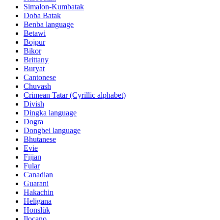
Simalon-Kumbatak
Doba Batak
Benba language
Betawi
Bojpur
Bikor
Brittany
Buryat
Cantonese
Chuvash
Crimean Tatar (Cyrillic alphabet)
Divish
Dingka language
Dogra
Dongbei language
Bhutanese
Evie
Fijian
Fular
Canadian
Guarani
Hakachin
Heligana
Honslük
Ilocano