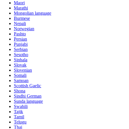
Maori
Marathi
Mongolian language
Burmese
Nepali
Norwegian
Pashto
Persian
Punjabi
Serbian
Sesotho
Sinhala
Slovak
Slovenian
Somali
Samoan
Scottish Gaelic
Shona
Sindhi German
Sunda language
Swahili
Tajik
Tamil
Telugu
Thai