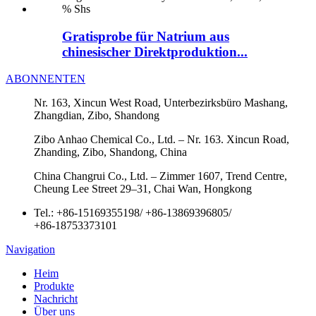
Gratisprobe für Natrium aus
chinesischer Direktproduktion...
ABONNENTEN
Nr. 163, Xincun West Road, Unterbezirksbüro Mashang,
Zhangdian, Zibo, Shandong
Zibo Anhao Chemical Co., Ltd. – Nr. 163. Xincun Road,
Zhanding, Zibo, Shandong, China
China Changrui Co., Ltd. – Zimmer 1607, Trend Centre,
Cheung Lee Street 29–31, Chai Wan, Hongkong
Tel.:
+86-15169355198
/
+86-13869396805
/
+86-18753373101
Navigation
Heim
Produkte
Nachricht
Über uns