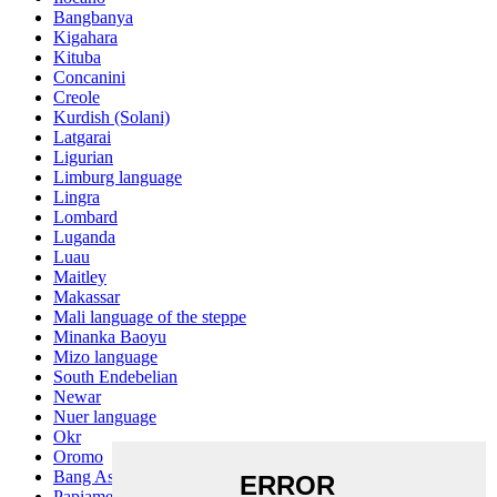
Bangbanya
Kigahara
Kituba
Concanini
Creole
Kurdish (Solani)
Latgarai
Ligurian
Limburg language
Lingra
Lombard
Luganda
Luau
Maitley
Makassar
Mali language of the steppe
Minanka Baoyu
Mizo language
South Endebelian
Newar
Nuer language
Okr
Oromo
Bang Ashinan
Papiamento