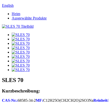
English
Heim
Ausgewählte Produkte
SLES 70
Kurzbeschreibung:
CAS-Nr.:
68585-34-2
MF:
C12H25O(CH2CH2O)2SO3Na
Reinheit: