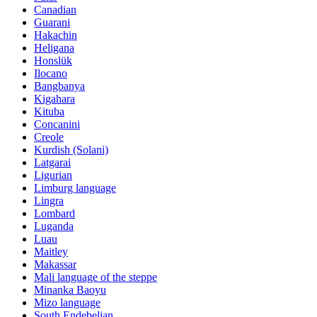
Canadian
Guarani
Hakachin
Heligana
Honslük
Ilocano
Bangbanya
Kigahara
Kituba
Concanini
Creole
Kurdish (Solani)
Latgarai
Ligurian
Limburg language
Lingra
Lombard
Luganda
Luau
Maitley
Makassar
Mali language of the steppe
Minanka Baoyu
Mizo language
South Endebelian