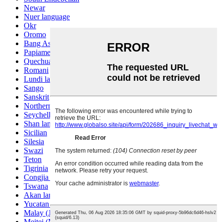
Newar
Nuer language
Okr
Oromo
Bang Ashinan
Papiamento
Quechua
Romani
Lundi language
Sango
Sanskrit
Northern Sotho
Seychelles Creole
Shan language
Sicilian
Silesia
Swazi
Teton
Tigrinia
Congjia language
Tswana
Akan language
Yucatan Mayan
Malay (Jawi)
Meitei (Manipuri)