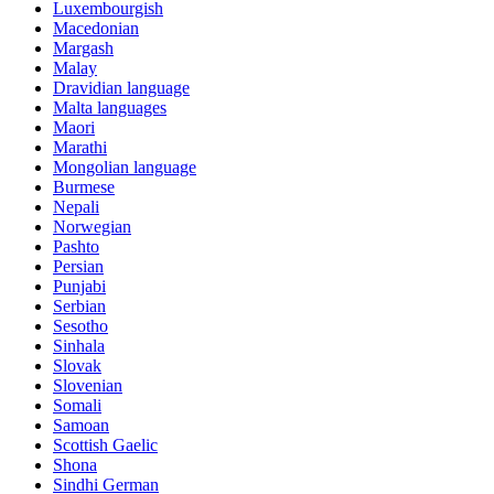
Luxembourgish
Macedonian
Margash
Malay
Dravidian language
Malta languages
Maori
Marathi
Mongolian language
Burmese
Nepali
Norwegian
Pashto
Persian
Punjabi
Serbian
Sesotho
Sinhala
Slovak
Slovenian
Somali
Samoan
Scottish Gaelic
Shona
Sindhi German