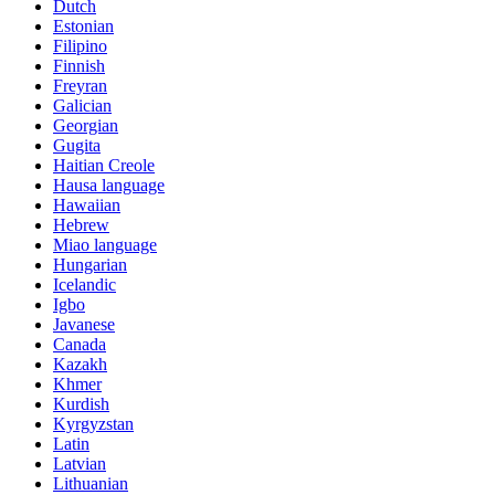
Dutch
Estonian
Filipino
Finnish
Freyran
Galician
Georgian
Gugita
Haitian Creole
Hausa language
Hawaiian
Hebrew
Miao language
Hungarian
Icelandic
Igbo
Javanese
Canada
Kazakh
Khmer
Kurdish
Kyrgyzstan
Latin
Latvian
Lithuanian