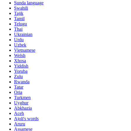
Sunda language
Swahili
Tajik
Tamil
Telugu
Thai
Ukrainian
Urdu
Uzbek
Vietnamese
Welsh
Xhosa
Yiddish
Yoruba
Zulu
Rwanda
Tatar
Oria
Turkmen
Uyghur
Abkhazia
Aceh
Ajoli's words
Aruru
Assamese