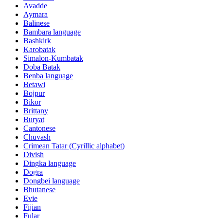
Avadde
Aymara
Balinese
Bambara language
Bashkirk
Karobatak
Simalon-Kumbatak
Doba Batak
Benba language
Betawi
Bojpur
Bikor
Brittany
Buryat
Cantonese
Chuvash
Crimean Tatar (Cyrillic alphabet)
Divish
Dingka language
Dogra
Dongbei language
Bhutanese
Evie
Fijian
Fular