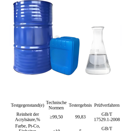
Technische
Testgegenstand(e)
Testergebnis
Prüfverfahren
Normen
Reinheit der
GB/T
≥99,50
99,83
Acrylsäure,%
17529.1-2008
Farbe, Pt-Co,
GB/T