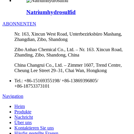
Natriumhydrosulfid
ABONNENTEN
Nr. 163, Xincun West Road, Unterbezirksbüro Mashang,
Zhangdian, Zibo, Shandong
Zibo Anhao Chemical Co., Ltd. – Nr. 163. Xincun Road,
Zhanding, Zibo, Shandong, China
China Changrui Co., Ltd. – Zimmer 1607, Trend Centre,
Cheung Lee Street 29–31, Chai Wan, Hongkong
Tel.:
+86-15169355198
/
+86-13869396805
/
+86-18753373101
Navigation
Heim
Produkte
Nachricht
Über uns
Kontaktieren Sie uns
Häufig gestellte Fragen