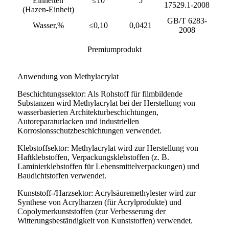
Einheiten
≤10
5
17529.1-2008
(Hazen-Einheit)
GB/T 6283-
Wasser,%
≤0,10
0,0421
2008
Premiumprodukt
Anwendung von Methylacrylat
Beschichtungssektor: Als Rohstoff für filmbildende
Substanzen wird Methylacrylat bei der Herstellung von
wasserbasierten Architekturbeschichtungen,
Autoreparaturlacken und industriellen
Korrosionsschutzbeschichtungen verwendet.
Klebstoffsektor: Methylacrylat wird zur Herstellung von
Haftklebstoffen, Verpackungsklebstoffen (z. B.
Laminierklebstoffen für Lebensmittelverpackungen) und
Baudichtstoffen verwendet.
Kunststoff-/Harzsektor: Acrylsäuremethylester wird zur
Synthese von Acrylharzen (für Acrylprodukte) und
Copolymerkunststoffen (zur Verbesserung der
Witterungsbeständigkeit von Kunststoffen) verwendet.