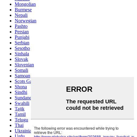
Mongolian
Burmese
Nepali
Norwegian
Pashto
Persian
Punjabi
Serbian
Sesotho
Sinhala
Slovak
Slovenian
Somali
Samoan
Scots Gaelic
Shona
Sindhi
Sundanese
Swahili
Tajik
Tamil
Telugu
Thai
Ukrainian
Urdu